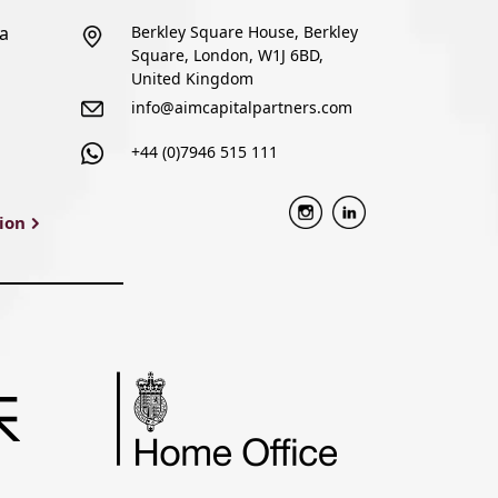
za
Berkley Square House, Berkley
Square, London, W1J 6BD,
United Kingdom
info@aimcapitalpartners.com
+44 (0)7946 515 111