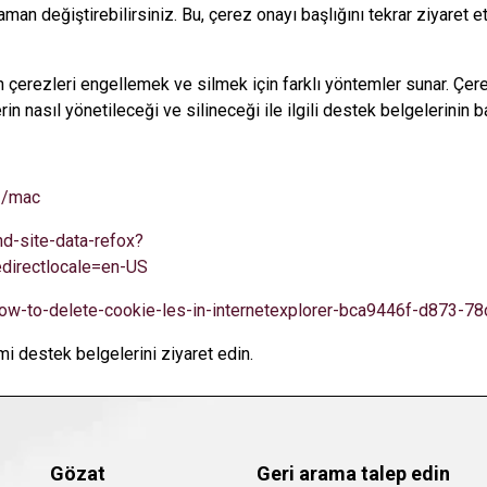
aman değiştirebilirsiniz. Bu, çerez onayı başlığını tekrar ziyaret 
lan çerezleri engellemek ve silmek için farklı yöntemler sunar. Çer
in nasıl yönetileceği ve silineceği ile ilgili destek belgelerinin bağ
71/mac
nd-site-data-refox?
edirectlocale=en-US
/how-to-delete-cookie-les-in-internetexplorer-bca9446f-d873-
smi destek belgelerini ziyaret edin.
Gözat
Geri arama talep edin