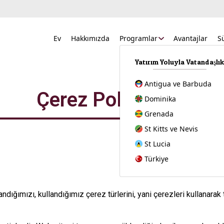
Ev
Hakkımızda
Programlar
Avantajlar
S
Yatırım Yoluyla Vatandaşlı
Antigua ve Barbuda
Çerez Politikası
Dominika
Grenada
St Kitts ve Nevis
St Lucia
Türkiye
dığımızı, kullandığımız çerez türlerini, yani çerezleri kullanarak to