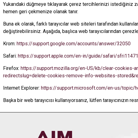
Yukarıdaki düğmeye tıklayarak çerez tercihlerinizi istediğiniz z
hemen geri çekmenize olanak tanır.
Buna ek olarak, farklı tarayıcılar web siteleri tarafından kullanı
değiştirebilirsiniz. Aşağıda, başlıca web tarayıcılarından çerezler
Krom:
https://support.google.com/accounts/answer/32050
Safari:
https://support.apple.com/en-in/guide/safari/sfri114
Firefox:
https://support.mozilla.org/en-US/kb/clear-cookies-a
redirectslug=delete-cookies-remove-info-websites-stored&r
Internet Explorer:
https://support.microsoft.com/en-us/topic
Başka bir web tarayıcısı kullanıyorsanız, lütfen tarayıcınızın re