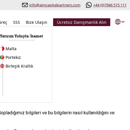
info@aimcapitalpartners.com
+44 (0)7946 515 111
üreç
SSS
Bize Ulaşın
Ücretsiz Danışmanlık Alın
k
Yatırım Yoluyla İkamet
Malta
Portekiz
Birleşik Krallık
pladığımız bilgileri ve bu bilgilerin nasıl kullanıldığını ve